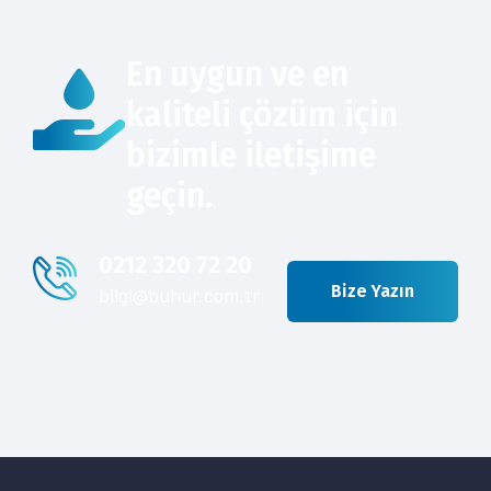
En uygun ve en
kaliteli çözüm için
bizimle iletişime
geçin.
0212 320 72 20
Bize Yazın
bilgi@buhur.com.tr