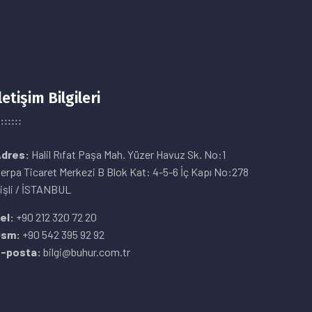
letişim Bilgileri
dres:
Halil Rıfat Paşa Mah. Yüzer Havuz Sk. No:1
erpa Ticaret Merkezi B Blok Kat: 4-5-6 İç Kapı No:278
işli / İSTANBUL
el:
+90 212 320 72 20
Gsm:
+90 542 395 92 92
-posta:
bilgi@buhur.com.tr