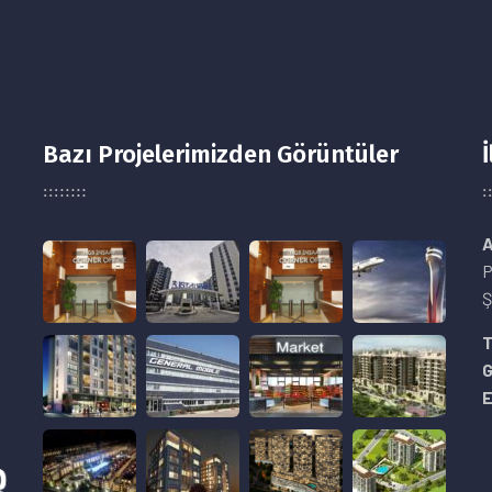
Bazı Projelerimizden Görüntüler
İ
A
P
Ş
8
T
E