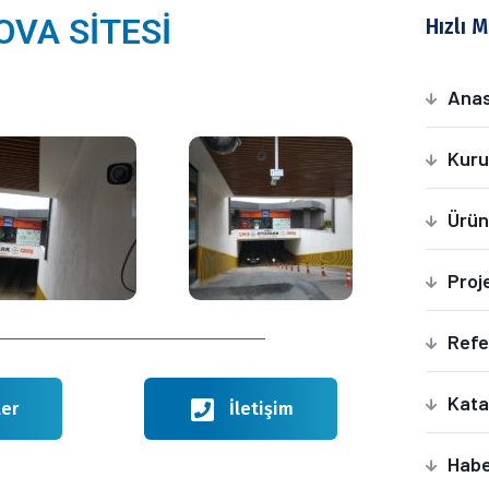
OVA SİTESİ
Hızlı 
Ana
Kuru
Ürün
Proj
Refe
Kata
ler
İletişim
Habe