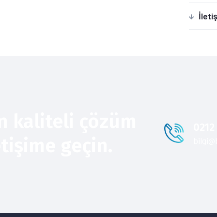
İleti
n kaliteli çözüm
0212
etişime geçin.
bilgi@