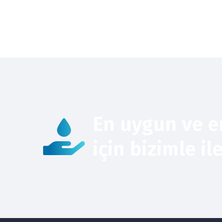
En uygun ve e
için bizimle il