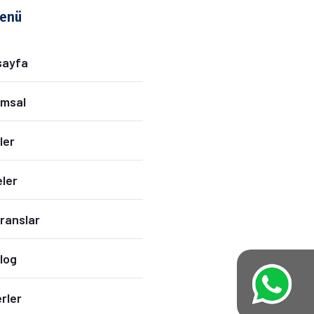
Menü
sayfa
msal
ler
eler
ranslar
log
rler