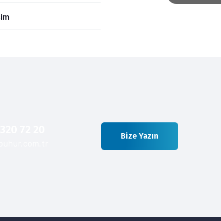
şim
 320 72 20
Bize Yazın
buhur.com.tr