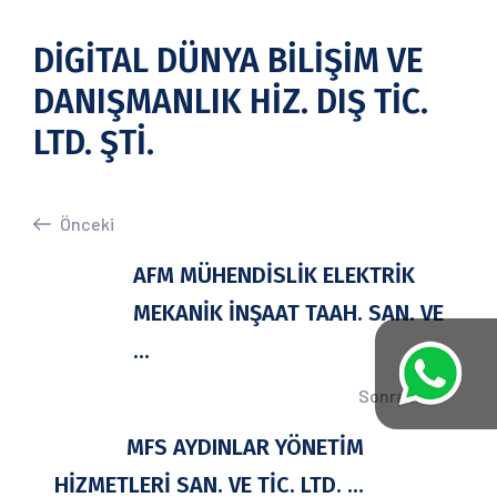
DİGİTAL DÜNYA BİLİŞİM VE
DANIŞMANLIK HİZ. DIŞ TİC.
LTD. ŞTİ.
Önceki
AFM MÜHENDİSLİK ELEKTRİK
MEKANİK İNŞAAT TAAH. SAN. VE
...
Sonraki
MFS AYDINLAR YÖNETİM
HİZMETLERİ SAN. VE TİC. LTD. ...