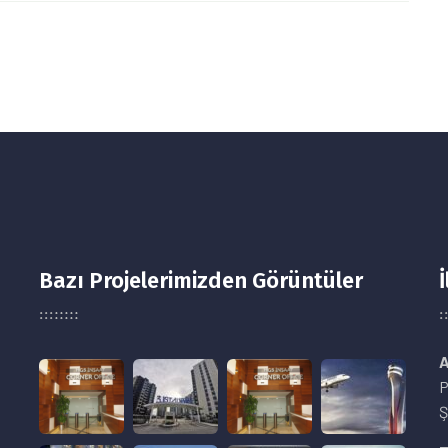
Bazı Projelerimizden Görüntüler
İ
A
P
Ş
8