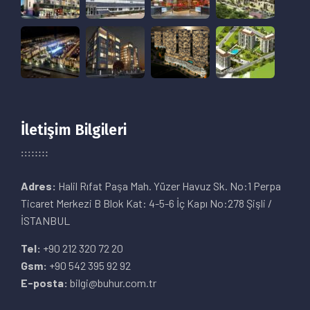
İletişim Bilgileri
Adres:
Halil Rıfat Paşa Mah. Yüzer Havuz Sk. No:1 Perpa
Ticaret Merkezi B Blok Kat: 4-5-6 İç Kapı No:278 Şişli /
İSTANBUL
Tel:
+90 212 320 72 20
Gsm:
+90 542 395 92 92
E-posta:
bilgi@buhur.com.tr