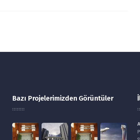
Bazı Projelerimizden Görüntüler
İ
A
P
Ş