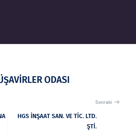
ÜŞAVİRLER ODASI
Sonraki
NA
HGS İNŞAAT SAN. VE TİC. LTD.
ŞTİ.