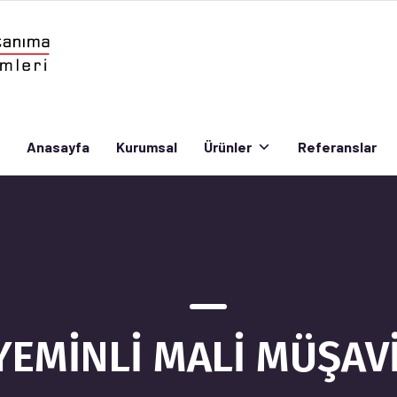
Anasayfa
Kurumsal
Ürünler
Referanslar
Anasayfa
Kurumsal
Ürünler
Referanslar
YEMİNLİ MALİ MÜŞAV