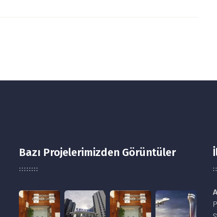
Bazı Projelerimizden Görüntüler
İ
A
P
Ş