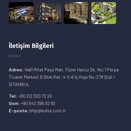
İletişim Bilgileri
Adres:
Halil Rıfat Paşa Mah. Yüzer Havuz Sk. No:1 Perpa
Ticaret Merkezi B Blok Kat: 4-5-6 İç Kapı No:278 Şişli /
İSTANBUL
Tel:
+90 212 320 72 20
Gsm:
+90 542 395 92 92
E-posta:
bilgi@buhur.com.tr