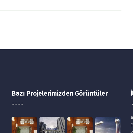
Bazı Projelerimizden Görüntüler
İ
A
P
Ş