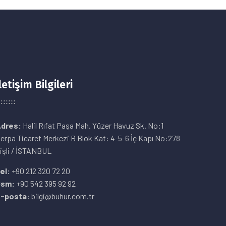
letişim Bilgileri
dres:
Halil Rıfat Paşa Mah. Yüzer Havuz Sk. No:1
erpa Ticaret Merkezi B Blok Kat: 4-5-6 İç Kapı No:278
işli / İSTANBUL
el:
+90 212 320 72 20
Gsm:
+90 542 395 92 92
-posta:
bilgi@buhur.com.tr