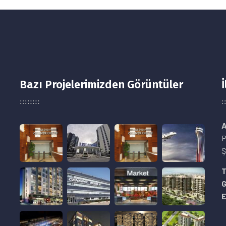
Bazı Projelerimizden Görüntüler
İ
A
P
Ş
8
T
E