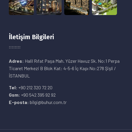
İletişim Bilgileri
Adres:
Halil Rıfat Paşa Mah. Yüzer Havuz Sk. No:1 Perpa
Ticaret Merkezi B Blok Kat: 4-5-6 İç Kapı No:278 Şişli /
İSTANBUL
Tel:
+90 212 320 72 20
Gsm:
+90 542 395 92 92
E-posta:
bilgi@buhur.com.tr