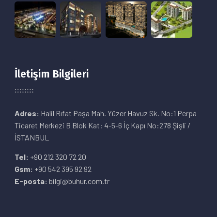
İletişim Bilgileri
Adres:
Halil Rıfat Paşa Mah. Yüzer Havuz Sk. No:1 Perpa
Ticaret Merkezi B Blok Kat: 4-5-6 İç Kapı No:278 Şişli /
İSTANBUL
Tel:
+90 212 320 72 20
Gsm:
+90 542 395 92 92
E-posta:
bilgi@buhur.com.tr