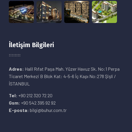
İletişim Bilgileri
Adres:
Halil Rıfat Paşa Mah. Yüzer Havuz Sk. No:1 Perpa
Ticaret Merkezi B Blok Kat: 4-5-6 İç Kapı No:278 Şişli /
İSTANBUL
Tel:
+90 212 320 72 20
Gsm:
+90 542 395 92 92
E-posta:
bilgi@buhur.com.tr