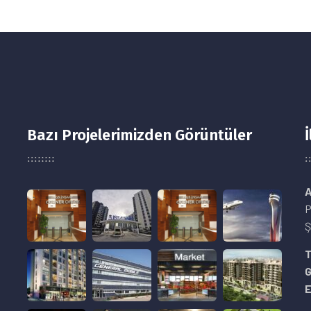
Bazı Projelerimizden Görüntüler
İ
A
P
Ş
8
T
E