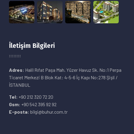
İletişim Bilgileri
Adres:
Halil Rıfat Paşa Mah. Yüzer Havuz Sk. No:1 Perpa
Ticaret Merkezi B Blok Kat: 4-5-6 İç Kapı No:278 Şişli /
İSTANBUL
Tel:
+90 212 320 72 20
Gsm:
+90 542 395 92 92
E-posta:
bilgi@buhur.com.tr