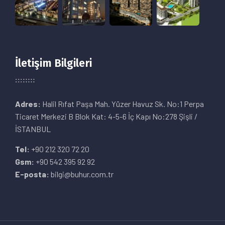
İletişim Bilgileri
Adres:
Halil Rıfat Paşa Mah. Yüzer Havuz Sk. No:1 Perpa
Ticaret Merkezi B Blok Kat: 4-5-6 İç Kapı No:278 Şişli /
İSTANBUL
Tel:
+90 212 320 72 20
Gsm:
+90 542 395 92 92
E-posta:
bilgi@buhur.com.tr