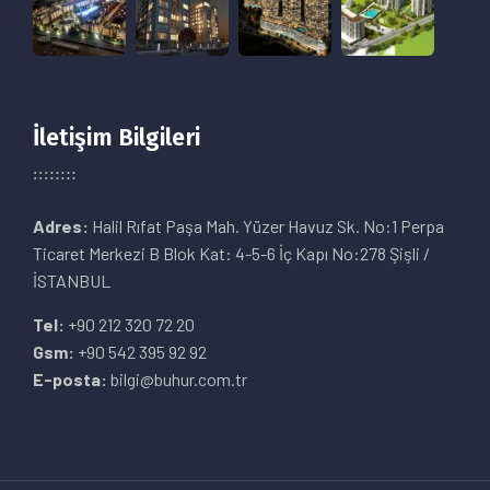
İletişim Bilgileri
Adres:
Halil Rıfat Paşa Mah. Yüzer Havuz Sk. No:1 Perpa
Ticaret Merkezi B Blok Kat: 4-5-6 İç Kapı No:278 Şişli /
İSTANBUL
Tel:
+90 212 320 72 20
Gsm:
+90 542 395 92 92
E-posta:
bilgi@buhur.com.tr