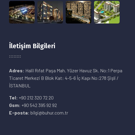
İletişim Bilgileri
Adres:
Halil Rıfat Paşa Mah. Yüzer Havuz Sk. No:1 Perpa
Ticaret Merkezi B Blok Kat: 4-5-6 İç Kapı No:278 Şişli /
İSTANBUL
Tel:
+90 212 320 72 20
Gsm:
+90 542 395 92 92
E-posta:
bilgi@buhur.com.tr