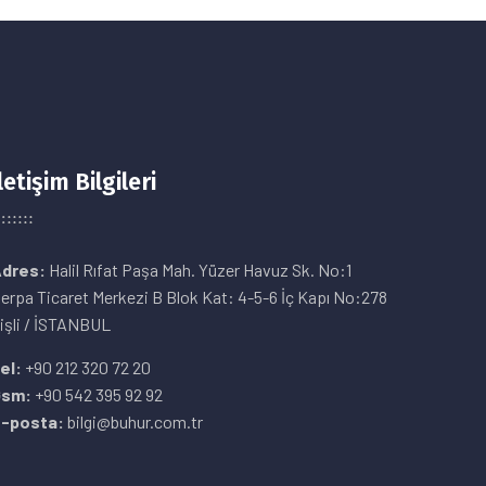
letişim Bilgileri
dres:
Halil Rıfat Paşa Mah. Yüzer Havuz Sk. No:1
erpa Ticaret Merkezi B Blok Kat: 4-5-6 İç Kapı No:278
işli / İSTANBUL
el:
+90 212 320 72 20
Gsm:
+90 542 395 92 92
-posta:
bilgi@buhur.com.tr