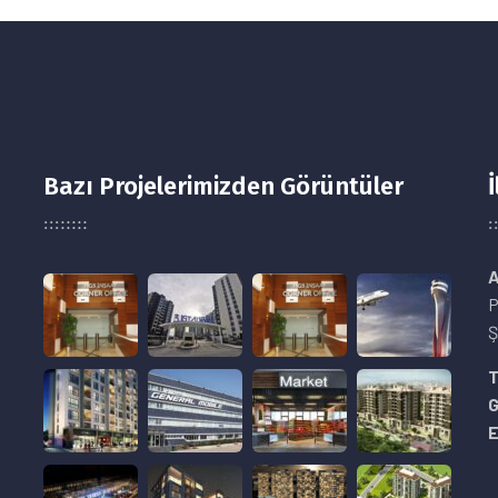
Bazı Projelerimizden Görüntüler
İ
A
P
Ş
8
T
E