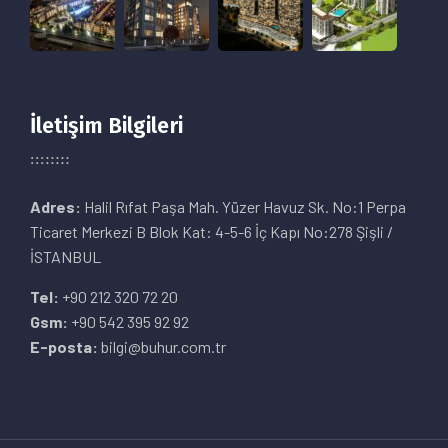
İletişim Bilgileri
Adres:
Halil Rıfat Paşa Mah. Yüzer Havuz Sk. No:1 Perpa
Ticaret Merkezi B Blok Kat: 4-5-6 İç Kapı No:278 Şişli /
İSTANBUL
Tel:
+90 212 320 72 20
Gsm:
+90 542 395 92 92
E-posta:
bilgi@buhur.com.tr