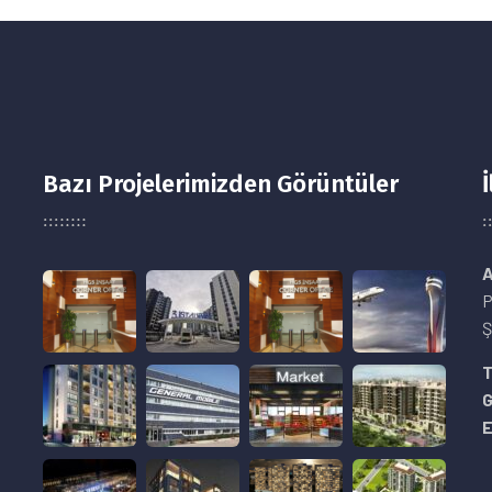
Bazı Projelerimizden Görüntüler
İ
A
P
Ş
8
T
E