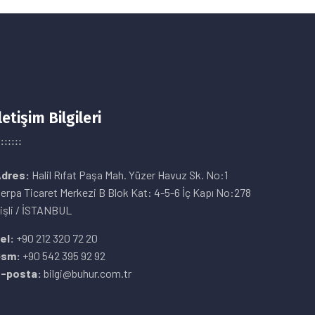
letişim Bilgileri
dres:
Halil Rıfat Paşa Mah. Yüzer Havuz Sk. No:1
erpa Ticaret Merkezi B Blok Kat: 4-5-6 İç Kapı No:278
işli / İSTANBUL
el:
+90 212 320 72 20
Gsm:
+90 542 395 92 92
-posta:
bilgi@buhur.com.tr