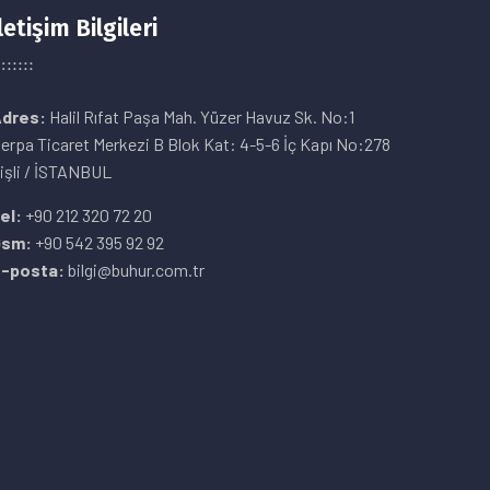
letişim Bilgileri
dres:
Halil Rıfat Paşa Mah. Yüzer Havuz Sk. No:1
erpa Ticaret Merkezi B Blok Kat: 4-5-6 İç Kapı No:278
işli / İSTANBUL
el:
+90 212 320 72 20
Gsm:
+90 542 395 92 92
-posta:
bilgi@buhur.com.tr