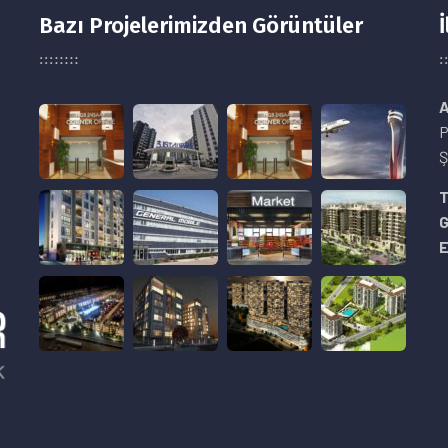
Bazı Projelerimizden Görüntüler
İ
A
P
Ş
8
T
E