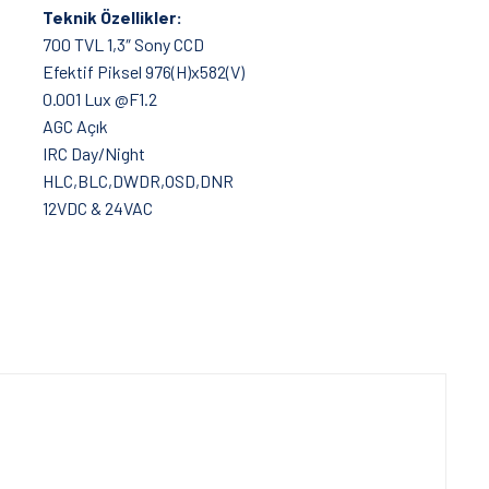
Teknik Özellikler:
700 TVL 1,3″ Sony CCD
Efektif Piksel 976(H)x582(V)
0.001 Lux @F1.2
AGC Açık
IRC Day/Night
HLC,BLC,DWDR,OSD,DNR
12VDC & 24VAC