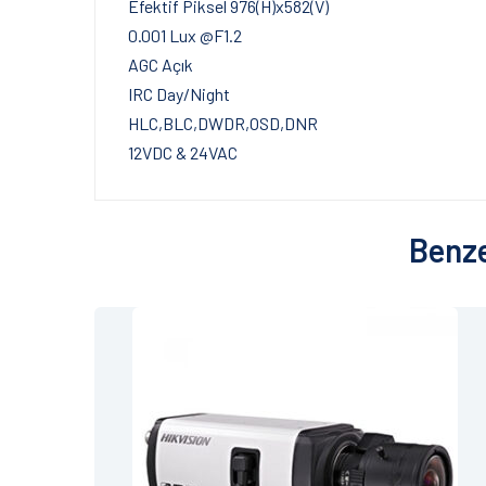
Efektif Piksel 976(H)x582(V)
0.001 Lux @F1.2
AGC Açık
IRC Day/Night
HLC,BLC,DWDR,OSD,DNR
12VDC & 24VAC
Benze