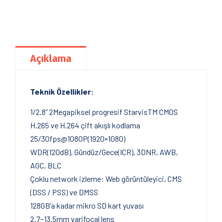
Açıklama
Teknik Özellikler:
1/2.8” 2Megapiksel progresif StarvisTM CMOS
H.265 ve H.264 çift akışlı kodlama
25/30fps@1080P(1920×1080)
WDR(120dB), Gündüz/Gece(ICR), 3DNR, AWB,
AGC, BLC
Çoklu network izleme: Web görüntüleyici, CMS
(DSS / PSS) ve DMSS
128GB’a kadar mikro SD kart yuvası
2.7~13.5mm varifocal lens