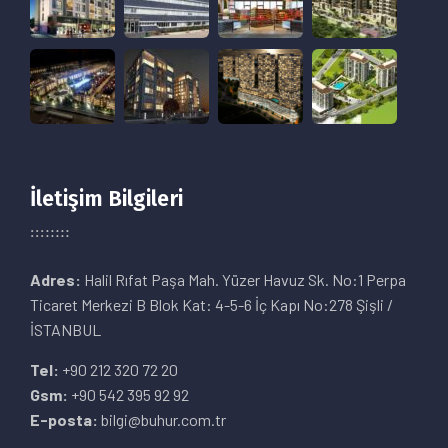
İletişim Bilgileri
Adres:
Halil Rıfat Paşa Mah. Yüzer Havuz Sk. No:1 Perpa
Ticaret Merkezi B Blok Kat: 4-5-6 İç Kapı No:278 Şişli /
İSTANBUL
Tel:
+90 212 320 72 20
Gsm:
+90 542 395 92 92
E-posta:
bilgi@buhur.com.tr