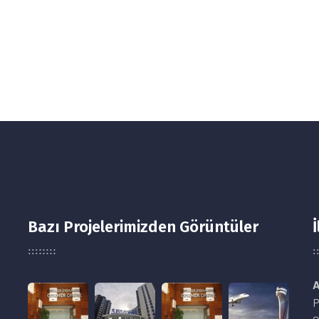
Bazı Projelerimizden Görüntüler
İ
A
P