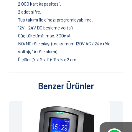
2.000 kart kapasitesi.
2 adet şifre.
Tuş takımı ile cihazı programlayabilme.
12V – 24V DC besleme voltajı
Güç tüketimi: max. 300mA
NO/NC röle çıkışı (maksimum 120V AC / 24V röle
voltajı, 1A röle akımı)
Ölçüler (Y x G x D): 11 x 5 x 2 cm
Benzer Ürünler