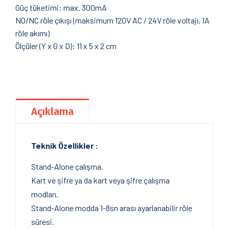
Güç tüketimi: max. 300mA
NO/NC röle çıkışı (maksimum 120V AC / 24V röle voltajı, 1A
röle akımı)
Ölçüler (Y x G x D): 11 x 5 x 2 cm
Açıklama
Teknik Özellikler :
Stand-Alone çalışma.
Kart ve şifre ya da kart veya şifre çalışma
modları.
Stand-Alone modda 1-8sn arası ayarlanabilir röle
süresi.