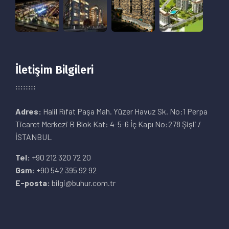
İletişim Bilgileri
Adres:
Halil Rıfat Paşa Mah. Yüzer Havuz Sk. No:1 Perpa
Ticaret Merkezi B Blok Kat: 4-5-6 İç Kapı No:278 Şişli /
İSTANBUL
Tel:
+90 212 320 72 20
Gsm:
+90 542 395 92 92
E-posta:
bilgi@buhur.com.tr