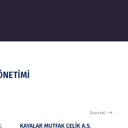
ÖNETİMİ
Sonraki
.
KAYALAR MUTFAK ÇELİK A.Ş.