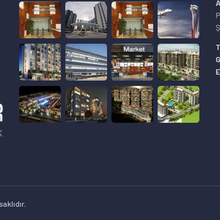
A
P
Ş
8
T
E
aklıdır.