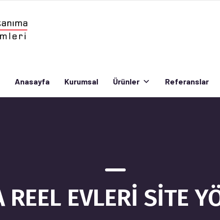
Anasayfa
Kurumsal
Ürünler
Referanslar
Anasayfa
Kurumsal
Ürünler
Referanslar
 REEL EVLERİ SİTE Y