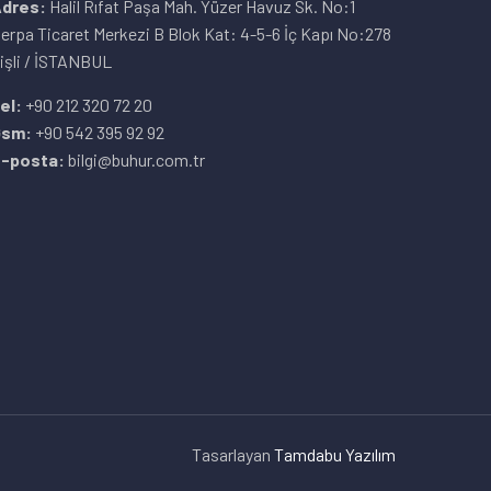
dres:
Halil Rıfat Paşa Mah. Yüzer Havuz Sk. No:1
erpa Ticaret Merkezi B Blok Kat: 4-5-6 İç Kapı No:278
işli / İSTANBUL
el:
+90 212 320 72 20
Gsm:
+90 542 395 92 92
-posta:
bilgi@buhur.com.tr
Tasarlayan
Tamdabu Yazılım